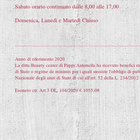
Sabato orario continuato dalle 8,00 alle 17,00
Domenica, Lunedì e Martedì Chiuso
Anno di riferimento 2020
La ditta Beauty center di Pappi Antonella ha ricevuto benefici rie
di Stato o regime de minimis per i quali sussiste l'obbligo di pu
Nazionale degli aiuti di Stato di cui all'art. 52 della L. 234/2012
Esonero ctr. Art.3 DL. 104/2020 € 1055,08