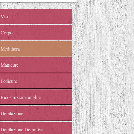
Viso
Corpo
Medithera
Manicure
Pedicure
Ricostruzione unghie
Depilazione
Depilazione Definitiva